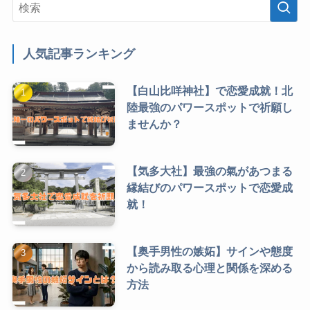
人気記事ランキング
【白山比咩神社】で恋愛成就！北
陸最強のパワースポットで祈願し
ませんか？
【気多大社】最強の氣があつまる
縁結びのパワースポットで恋愛成
就！
【奥手男性の嫉妬】サインや態度
から読み取る心理と関係を深める
方法