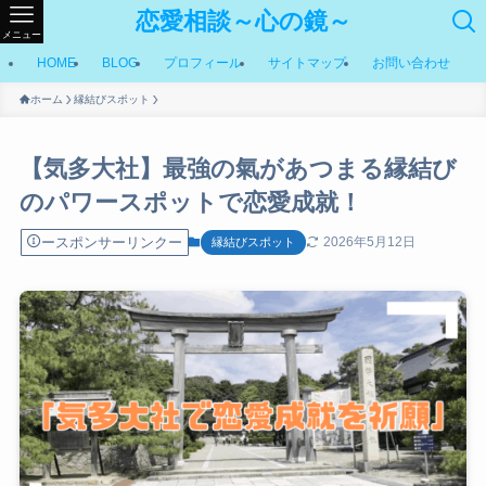
恋愛相談～心の鏡～
メニュー
HOME
BLOG
プロフィール
サイトマップ
お問い合わせ
ホーム
縁結びスポット
【気多大社】最強の氣があつまる縁結び
のパワースポットで恋愛成就！
ースポンサーリンクー
2026年5月12日
縁結びスポット