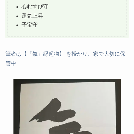
心むすび守
運気上昇
子宝守
筆者は【「氣」縁起物】 を授かり、家で大切に保
管中