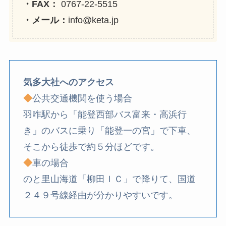
・FAX：
0767-22-5515
・メール：
info@keta.jp
気多大社へのアクセス
◆
公共交通機関を使う場合
羽咋駅から「能登西部バス富来・高浜行
き」のバスに乗り「能登一の宮」で下車、
そこから徒歩で約５分ほどです。
◆
車の場合
のと里山海道「柳田ＩＣ」で降りて、国道
２４９号線経由が分かりやすいです。