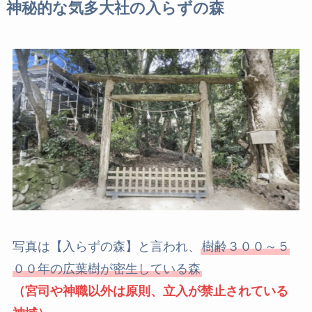
神秘的な気多大社の入らずの森
写真は【入らずの森】と言われ、
樹齢３００～５
００年の広葉樹が密生している森
（宮司や神職以外は原則、
立入が禁止されている