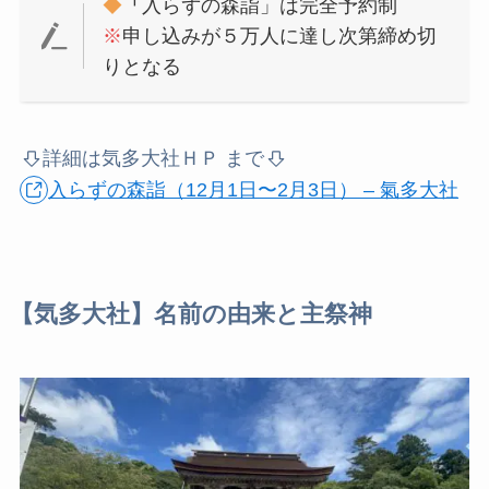
◆
「
入らずの森詣」は完全予約制
※
申し込みが５万人に達し次第締め切
り
となる
詳細は気多大社ＨＰ
まで
入らずの森詣（12月1日〜2月3日） – 氣多大社
【気多大社】名前の由来と主祭神